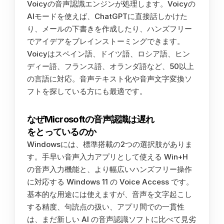
Voicyの音声認識エンジンが処理します。Voicyの
AIモードを使えば、ChatGPTに直接話しかけた
り、メールの下書きを作成したり、ハンズフリー
でアイデアをブレインストーミングできます。
Voicyはスペイン語、ドイツ語、ロシア語、ヒン
ディー語、フランス語、オランダ語など、50以上
の言語に対応。音声テキスト化や音声文字変換ソ
フトを探している方にも最適です。
なぜMicrosoftの音声認識は遅れ
をとっているのか
Windowsには、標準搭載の2つの選択肢がありま
す。手早い音声入力アプリとして使える Win+H 
の音声入力機能と、より幅広いハンズフリー操作
に対応する Windows 11 の Voice Access です。
基本的な用途には使えますが、音声を文字起こし
する精度、句読点の扱い、アプリ間での一貫性
は、まだ新しい AI の音声認識ソフトに比べて見劣