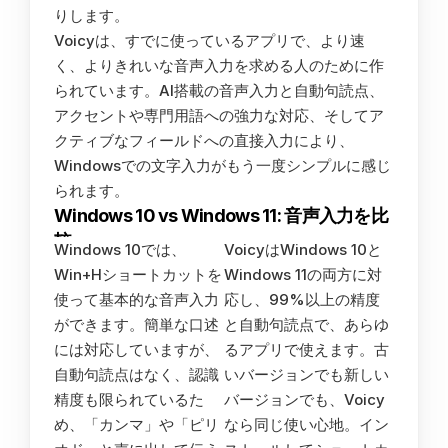
りします。
Voicyは、すでに使っているアプリで、より速
く、よりきれいな音声入力を求める人のために作
られています。AI搭載の音声入力と自動句読点、
アクセントや専門用語への強力な対応、そしてア
クティブなフィールドへの直接入力により、
Windowsでの文字入力がもう一度シンプルに感じ
られます。
Windows 10 vs Windows 11: 音声入力を比
較
Windows 10では、
VoicyはWindows 10と
Win+Hショートカットを
Windows 11の両方に対
使って基本的な音声入力
応し、99%以上の精度
ができます。簡単な口述
と自動句読点で、あらゆ
には対応していますが、
るアプリで使えます。古
自動句読点はなく、認識
いバージョンでも新しい
精度も限られているた
バージョンでも、Voicy
め、「カンマ」や「ピリ
なら同じ使い心地。イン