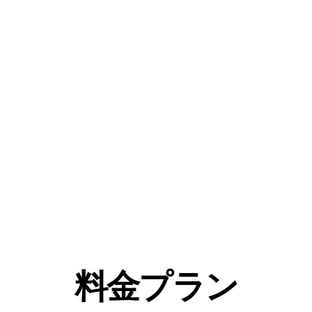
50以上の言語
英語、ドイツ語、フランス語、スペイン語、ポル
トガル語、マンダリンなどを含む50以上の言語で
99%以上の精度で音声を文字起こしします。
🇵🇹
🇫🇷
🇮🇳
🇷🇺
🇪🇸
🇨🇳
🇩
🇵🇱
🇰🇷
🇬🇷
🇺🇦
🇸🇦
🇦🇲
🇿
🇫🇮
🇱🇺
🇯🇵
🇮🇱
🇸🇪
🇳🇱
🇩
料金プラン