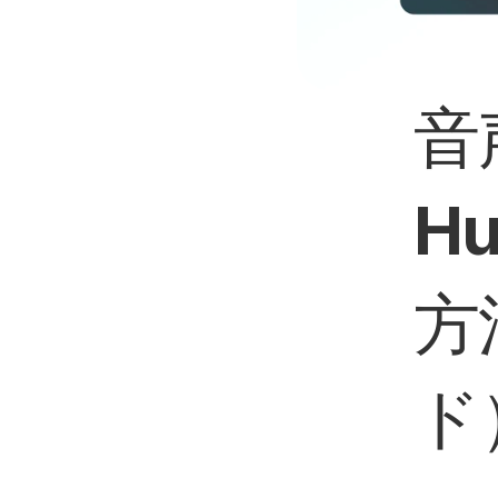
音
H
方
ド