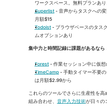
ワークスペース。無料プランあり
Superlist
 - 音声からタスクへの
月額$15
Todoist
 - ブラウザベースのタ
ムオプションあり
集中力と時間記録に課題があるなら
Forest
 - 作業セッション中に仮
TimeCamp
 - 手動タイマー不
は月額$2.99から
これらのツールでさらに生産性を高
組み合わせ、
音声入力技術
が日々の