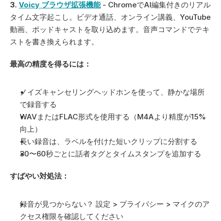
3. 
Voicy ブラウザ拡張機能
 - ChromeでAI編集付きのリアル
タイム文字起こし。ビデオ通話、オンライン講義、YouTube
動画、ポッドキャストを取り込めます。音声コマンドでテキ
ストを書き換えられます。
最高の精度を得るには：
ノイズキャンセリングヘッドホンを使って、静かな場所
で録音する
WAVまたはFLAC形式を使用する（M4Aより精度が15%
向上）
長い録音は、ラベルを付けた短いクリップに分割する
30〜60秒ごとに話者タグとタイムスタンプを追加する
すばやい対処法：
録音が見つからない？ 設定 > プライバシー > マイクのア
クセス権限を確認してください