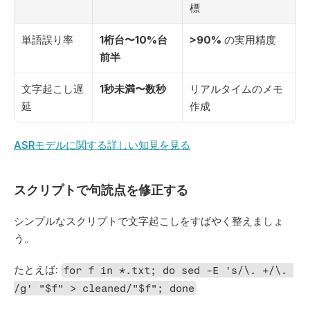
標
単語誤り率
1桁台〜10%台
>90%
 の実用精度
前半
文字起こし遅
1秒未満〜数秒
リアルタイムのメモ
延
作成
ASRモデルに関する詳しい知見を見る
スクリプトで句読点を修正する
シンプルなスクリプトで文字起こしをすばやく整えましょ
う。
たとえば: 
for f in *.txt; do sed -E 's/\. +/\. 
/g' "$f" > cleaned/"$f"; done