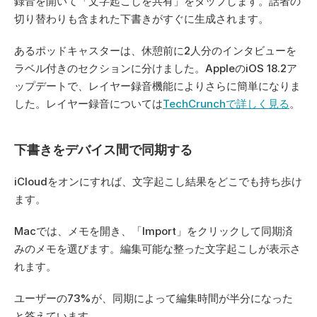
録音を開いて「文字起こしを共有」をタップします。話者の
切り替わりも含まれた下書きがすぐに生成されます。
あるポッドキャスターは、休憩前に2人分のインタビューを
ラベル付きのセクションに分けました。AppleのiOS 18.2ア
ップデートで、レイヤー録音機能によりさらに簡単になりま
した。レイヤー録音については
TechCrunchで詳しく見る
。
下書きをデバイス間で同期する
iCloudをオンにすれば、文字起こし結果をどこでも持ち歩け
ます。
Macでは、メモを開き、「Import」をクリックして同期済
みのメモを選びます。編集可能な整った文字起こしが表示さ
れます。
ユーザーの73%が、同期によって編集時間が半分になった
と答えています。