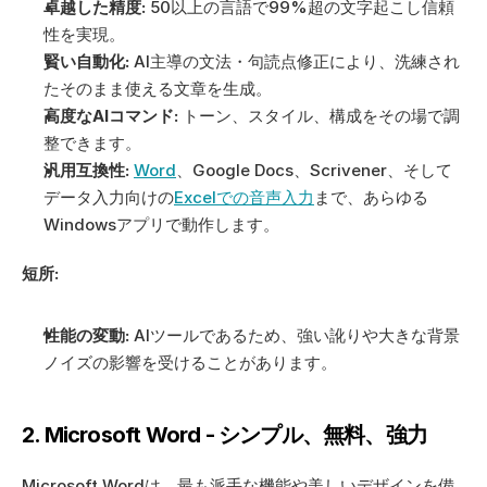
卓越した精度:
 50以上の言語で99%超の文字起こし信頼
性を実現。
賢い自動化:
 AI主導の文法・句読点修正により、洗練され
たそのまま使える文章を生成。
高度なAIコマンド:
 トーン、スタイル、構成をその場で調
整できます。
汎用互換性:
Word
、Google Docs、Scrivener、そして
データ入力向けの
Excelでの音声入力
まで、あらゆる
Windowsアプリで動作します。
短所:
性能の変動:
 AIツールであるため、強い訛りや大きな背景
ノイズの影響を受けることがあります。
2. Microsoft Word - シンプル、無料、強力
Microsoft Wordは、最も派手な機能や美しいデザインを備