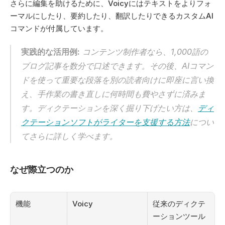
さらに編集を助けるために、Voicyにはテキストをよりフォ
ーマルにしたり、要約したり、翻訳したりできるカスタムAI
コマンドが付属しています。 
実践的な活用例:
 コンテンツ制作者なら、1,000語の
ブログ記事を数分で口述できます。その後、AIコマン
ドを使って重要な段落を別の読者向けに即座に言い換
え、手作業の書き直しに何時間も費やさずに済みま
す。ディクテーションを深く掘り下げたい方は、
ディ
クテーションソフトがライターを支援する方法
につい
てさらに詳しく学べます。
なぜ際立つのか
機能
Voicy
従来のディクテ
ーションツール