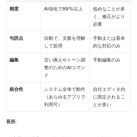
精度
AI強化で99%以上
低めなことが多
く、修正がより
必要
句読点
自動で、文脈を理解
手動または基本
して処理
的な対応のみ
編集
言い換えやトーン調
手動編集のみ
整のためのAIコマン
ド
統合性
システム全体で動作
自社エディタ内
（あらゆるアプリで
に限定されるこ
利用可）
とが多い
長所: