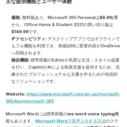
主な提供機能とユーザー体験
価格:
 無料版あり。Microsoft 365 Personalは
$6.99/月
から、Office Home & Student 2021の買い切り版は
$149.99
です。
アクセシビリティ:
 デスクトップアプリではオフラインで
もフル機能を利用でき、再接続時に変更内容がOneDrive
へ同期されます。
独自機能:
 標準搭載のEditorが高度な文法・スタイル提案
を行い、CopilotがAIによる執筆支援を提供するため、洗
練されたプロフェッショナルな文書を作るための包括的
なソリューションです。
Website:
https://www.microsoft.com/en-us/microsoft-
365/buy/microsoft-365
Microsoft Wordには標準搭載の
ms word voice typing
機
能もあります。
Microsoft Wordで音声入力する方法
のステ