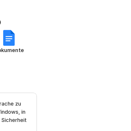
p
okumente
rache zu 
indows, in 
Sicherheit 