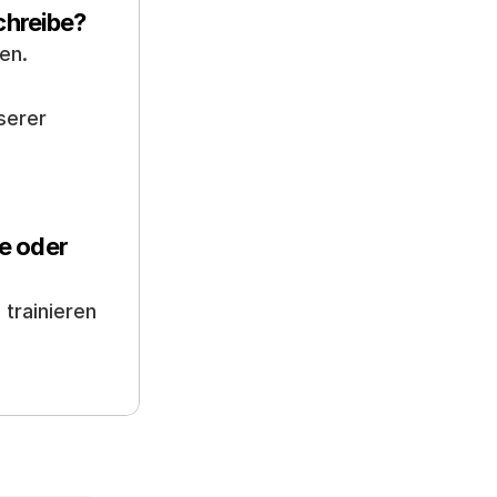
chreibe?
en.
erer 
 oder 
rainieren 