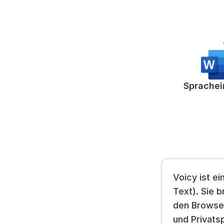
Sprache
Voicy ist e
Text). Sie b
den Browser
und Privats