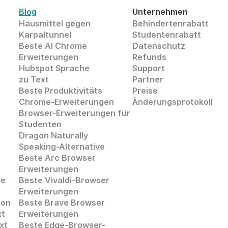
Blog
Unternehmen
Hausmittel gegen 
Behindertenrabatt
Karpaltunnel
Studentenrabatt
Beste AI Chrome 
Datenschutz
Erweiterungen
Refunds
Hubspot Sprache
Support
zu Text
Partner
Beste Produktivitäts
Preise
Chrome-Erweiterungen
Änderungsprotokoll
Browser-Erweiterungen für 
Studenten
Dragon Naturally 
Speaking-Alternative
Beste Arc Browser 
Erweiterungen
de
Beste Vivaldi-Browser 
Erweiterungen
ion
Beste Brave Browser 
xt
Erweiterungen
xt
Beste Edge-Browser-