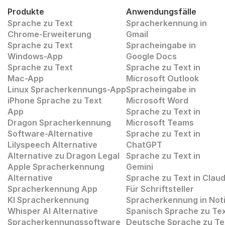
Produkte
Anwendungsfälle
Sprache zu Text
Spracherkennung in 
Chrome-Erweiterung
Gmail
Sprache zu Text 
Spracheingabe in 
Windows-App
Google Docs
Sprache zu Text
Sprache zu Text in
Mac-App
Microsoft Outlook
Linux Spracherkennungs-App
Spracheingabe in 
iPhone Sprache zu Text
Microsoft Word
App
Sprache zu Text in 
Dragon Spracherkennung
Microsoft Teams
Software-Alternative
Sprache zu Text in 
Lilyspeech Alternative
ChatGPT
Alternative zu Dragon Legal
Sprache zu Text in 
Apple Spracherkennung
Gemini
Alternative
Sprache zu Text in Clau
Spracherkennung App
Für Schriftsteller
KI Spracherkennung
Spracherkennung in Not
Whisper AI Alternative 
Spanisch Sprache zu Te
Spracherkennungssoftware
Deutsche Sprache zu Te