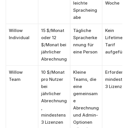
leichte 
Woche
Spracheing
abe
Willow 
15 $/Monat 
Tägliche 
Kein 
Individual
oder 12 
Spracherke
Lifetime-
$/Monat bei 
nnung für 
Tarif 
jährlicher 
eine Person
aufgeführ
Abrechnung
Willow 
10 $/Monat 
Kleine 
Erfordert 
Team
pro Nutzer 
Teams, die 
mindestens
bei 
eine 
3 Lizenzen
jährlicher 
gemeinsam
Abrechnung
e 
, 
Abrechnung 
mindestens 
und Admin-
3 Lizenzen
Optionen 