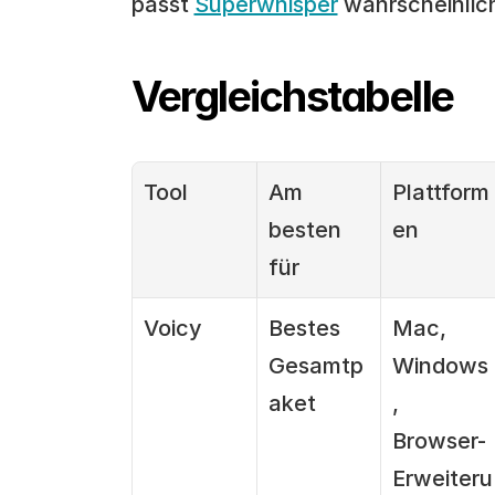
passt 
Superwhisper
 wahrscheinlic
Vergleichstabelle
Tool
Am 
Plattform
besten 
en
für
Voicy
Bestes 
Mac, 
Gesamtp
Windows
aket
, 
Browser-
Erweiteru