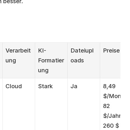
h besser.
Verarbeit
KI-
Dateiupl
Preise
ung
Formatier
oads
ung
Cloud
Stark
Ja
8,49 
$/Monat, 
82 
$/Jahr, 
260 $ 