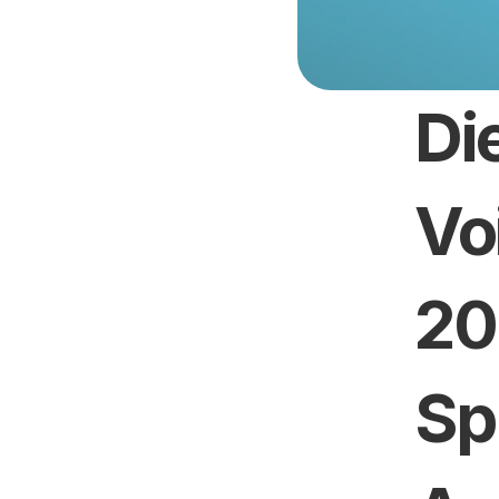
Di
Vo
20
Sp