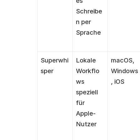
es 
Schreibe
n per 
Sprache
Superwhi
Lokale 
macOS, 
sper
Workflo
Windows
ws 
, iOS
speziell 
für 
Apple-
Nutzer