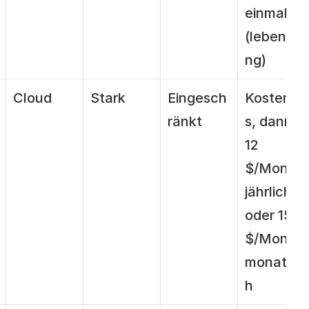
einmalig 
(lebensla
ng)
Cloud
Stark
Eingesch
Kostenlo
ränkt
s, dann 
12 
$/Monat 
jährlich 
oder 15 
$/Monat 
monatlic
h