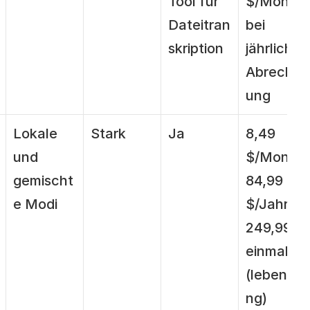
Tool für 
$/Monat 
Dateitran
bei 
skription
jährlicher 
Abrechn
ung
Lokale 
Stark
Ja
8,49 
und 
$/Monat, 
gemischt
84,99 
e Modi
$/Jahr, 
249,99 $ 
einmalig 
(lebensla
ng)