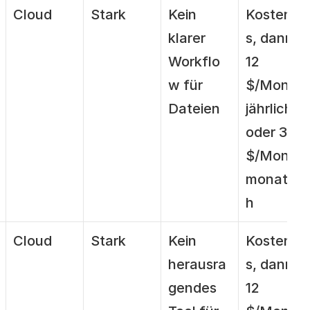
Cloud
Stark
Kein 
Kostenlo
klarer 
s, dann 
Workflo
12 
w für 
$/Monat 
Dateien
jährlich 
oder 30 
$/Monat 
monatlic
h
Cloud
Stark
Kein 
Kostenlo
herausra
s, dann 
gendes 
12 