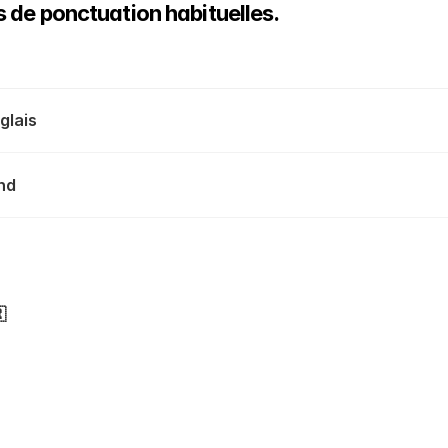
e ponctuation habituelles. 
glais
and
