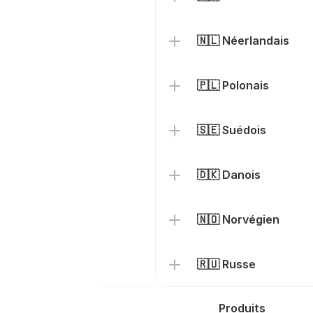
🇳🇱 Néerlandais
🇵🇱 Polonais
🇸🇪 Suédois
🇩🇰 Danois
🇳🇴 Norvégien
🇷🇺 Russe
Produits