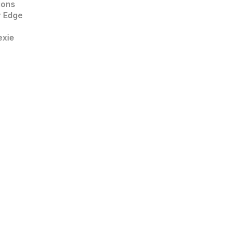
ions 
r Edge
exie