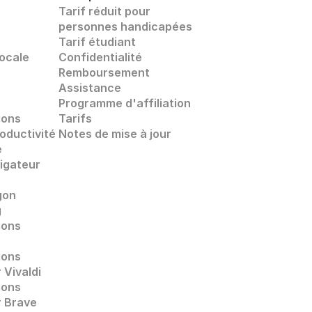
Tarif réduit pour 
personnes handicapées
Tarif étudiant
ocale 
Confidentialité
Remboursement
Assistance
Programme d'affiliation
ions 
Tarifs
oductivité 
Notes de mise à jour
e
igateur 
gon 
g
ions 
ions 
 Vivaldi
ions 
r Brave