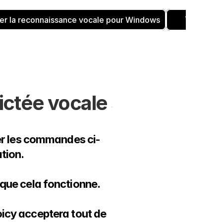
Télécha
er la reconnaissance vocale pour Windows
ctée vocale sur Voicy
er les commandes ci-
tion. 
ue cela fonctionne.  
oicy acceptera tout de 