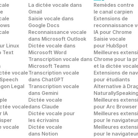
cale
La dictée vocale dans 
Remèdes contre 
me
Gmail
le canal carpien
cale 
Saisie vocale dans 
Extensions de
dows
Google Docs
reconnaissance v
cale
Reconnaissance vocale
IA pour Chrome
dans Microsoft Outlook
Saisie vocale
ur Linux
Dictée vocale dans 
pour HubSpot
o Text
Microsoft Word
Meilleures extens
Transcription vocale dans 
Chrome pour la pr
n
Microsoft Teams
et la dictée vocal
ictée vocale
Transcription vocale 
Extensions de nav
lySpeech
dans ChatGPT
pour étudiants
agon Legal
Transcription vocale
Alternative à Dra
dans Gemini
NaturallySpeakin
ple
Dictée vocale 
Meilleures extens
ictée vocale
dans Claude
pour Arc Browser
r IA
Dictée vocale pour 
Meilleures extens
isper 
les écrivains
pour le navigateur
e vocale
Dictée vocale 
Meilleures extens
dans Notion
pour le navigateu