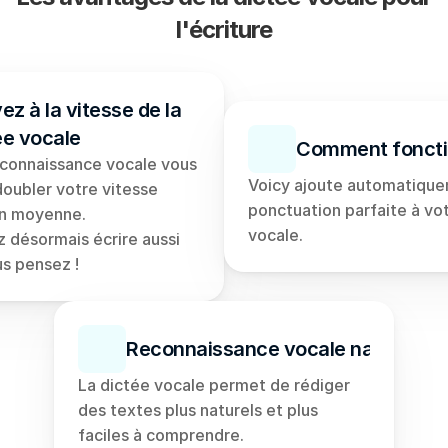
l'écriture
ez à la vitesse de la 
ée vocale
Comment fonctio
reconnaissance vocale vous 
Voicy ajoute automatiquem
oubler votre vitesse 
ponctuation parfaite à vot
en moyenne. 
vocale.
 désormais écrire aussi 
us pensez !
Reconnaissance vocale naturelle
La dictée vocale permet de rédiger 
des textes plus naturels et plus 
faciles à comprendre.