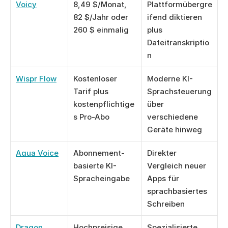
Voicy
8,49 $/Monat, 
Plattformübergre
82 $/Jahr oder 
ifend diktieren 
260 $ einmalig
plus 
Dateitranskriptio
n
Wispr Flow
Kostenloser 
Moderne KI-
Tarif plus 
Sprachsteuerung 
kostenpflichtige
über 
s Pro-Abo
verschiedene 
Geräte hinweg
Aqua Voice
Abonnement-
Direkter 
basierte KI-
Vergleich neuer 
Spracheingabe
Apps für 
sprachbasiertes 
Schreiben
Dragon
Hochpreisige 
Spezialisierte, 