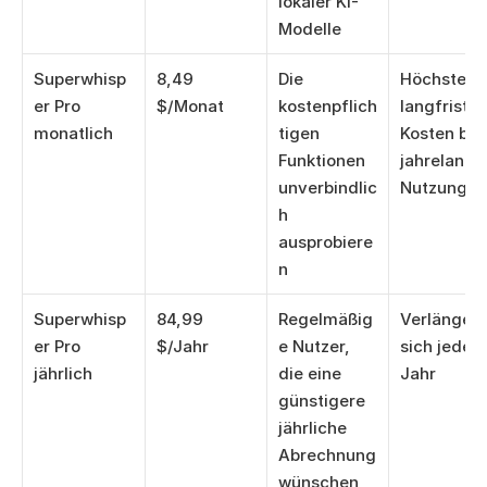
lokaler KI-
Modelle
Superwhisp
8,49 
Die 
Höchste 
er Pro 
$/Monat
kostenpflich
langfristige
monatlich
tigen 
Kosten bei 
Funktionen 
jahrelanger
unverbindlic
Nutzung
h 
ausprobiere
n
Superwhisp
84,99 
Regelmäßig
Verlängert 
er Pro 
$/Jahr
e Nutzer, 
sich jedes 
jährlich
die eine 
Jahr
günstigere 
jährliche 
Abrechnung 
wünschen