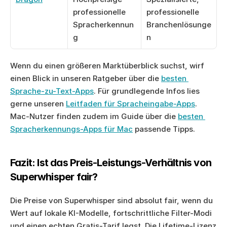
professionelle 
professionelle 
Spracherkennun
Branchenlösunge
g
n
Wenn du einen größeren Marktüberblick suchst, wirf 
einen Blick in unseren Ratgeber über die 
besten 
Sprache-zu-Text-Apps
. Für grundlegende Infos lies 
gerne unseren 
Leitfaden für Spracheingabe-Apps
. 
Mac-Nutzer finden zudem im Guide über die 
besten 
Spracherkennungs-Apps für Mac
 passende Tipps.
Fazit: Ist das Preis-Leistungs-Verhältnis von 
Superwhisper fair?
Die Preise von Superwhisper sind absolut fair, wenn du 
Wert auf lokale KI-Modelle, fortschrittliche Filter-Modi 
und einen echten Gratis-Tarif legst. Die Lifetime-Lizenz 