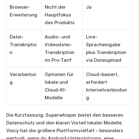
Browser-
Nicht der 
Ja
Erweiterung
Hauptfokus 
des Produkts
Datei-
Audio- und 
Live-
Transkriptio
Videodatei-
Spracheingabe 
n
Transkription 
plus Transkription 
im Pro-Tarif
via Dateiupload
Verarbeitun
Optionen für 
Cloud-basiert, 
g
lokale und 
erfordert 
Cloud-KI-
Internetverbindun
Modelle
g
Die Kurzfassung: Superwhisper bietet den besseren 
Datenschutz und den klaren Vorteil lokaler Modelle. 
Voicy hat die größere Plattformvielfalt – besonders 
wertvoll, wenn du Android-Unterstützung, eine 