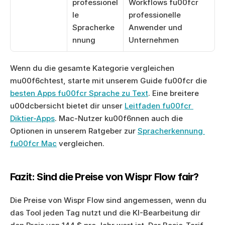
professionel
Workflows fu00fcr 
le 
professionelle 
Spracherke
Anwender und 
nnung
Unternehmen
Wenn du die gesamte Kategorie vergleichen 
mu00f6chtest, starte mit unserem Guide fu00fcr die 
besten Apps fu00fcr Sprache zu Text
. Eine breitere 
u00dcbersicht bietet dir unser 
Leitfaden fu00fcr 
Diktier-Apps
. Mac-Nutzer ku00f6nnen auch die 
Optionen in unserem Ratgeber zur 
Spracherkennung 
fu00fcr Mac
 vergleichen.
Fazit: Sind die Preise von Wispr Flow fair?
Die Preise von Wispr Flow sind angemessen, wenn du 
das Tool jeden Tag nutzt und die KI-Bearbeitung dir 