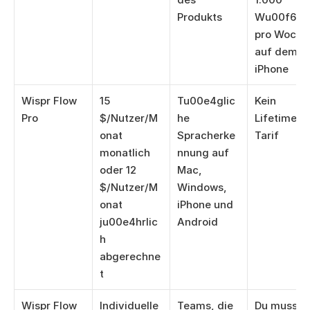
Produkts
Wu00f6rter
pro Woche 
auf dem 
iPhone
Wispr Flow 
15 
Tu00e4glic
Kein 
Pro
$/Nutzer/M
he 
Lifetime-
onat 
Spracherke
Tarif
monatlich 
nnung auf 
oder 12 
Mac, 
$/Nutzer/M
Windows, 
onat 
iPhone und 
ju00e4hrlic
Android
h 
abgerechne
t
Wispr Flow 
Individuelle 
Teams, die 
Du musst 