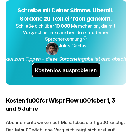
Schreibe mit Deiner Stimme. Überall. 
Sprache zu Text einfach gemacht.
Schließe dich über 
10.000
 Menschen an, die mit 
Voicy schneller schreiben dank moderner 
Spracherkennung 👇
Jules Canlas
zu faul zum Tippen – diese Spracheingabe ist also absolut p
Kostenlos ausprobieren
Kosten fu00fcr Wispr Flow u00fcber 1, 3 
und 5 Jahre
Abonnements wirken auf Monatsbasis oft gu00fcnstig. 
Der tatsu00e4chliche Vergleich zeigt sich erst auf 