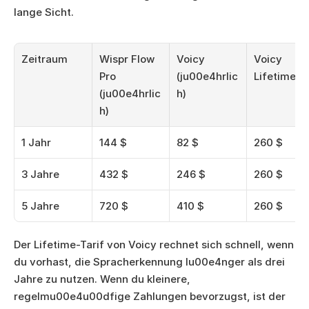
lange Sicht.
Zeitraum
Wispr Flow 
Voicy 
Voicy 
Pro 
(ju00e4hrlic
Lifetime
(ju00e4hrlic
h)
h)
1 Jahr
144 $
82 $
260 $
3 Jahre
432 $
246 $
260 $
5 Jahre
720 $
410 $
260 $
Der Lifetime-Tarif von Voicy rechnet sich schnell, wenn 
du vorhast, die Spracherkennung lu00e4nger als drei 
Jahre zu nutzen. Wenn du kleinere, 
regelmu00e4u00dfige Zahlungen bevorzugst, ist der 