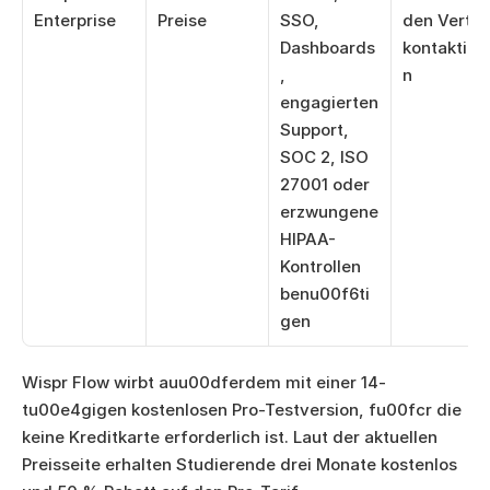
Enterprise
Preise
SSO, 
den Vertrie
Dashboards
kontaktier
, 
n
engagierten 
Support, 
SOC 2, ISO 
27001 oder 
erzwungene 
HIPAA-
Kontrollen 
benu00f6ti
gen
Wispr Flow wirbt auu00dferdem mit einer 14-
tu00e4gigen kostenlosen Pro-Testversion, fu00fcr die 
keine Kreditkarte erforderlich ist. Laut der aktuellen 
Preisseite erhalten Studierende drei Monate kostenlos 