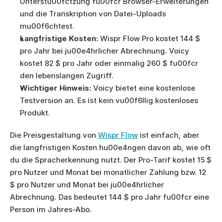
Unterstu00fctzung fu00fcr Browser-Erweiterungen 
und die Transkription von Datei-Uploads 
mu00f6chtest.
Langfristige Kosten:
 Wispr Flow Pro kostet 144 $ 
pro Jahr bei ju00e4hrlicher Abrechnung. Voicy 
kostet 82 $ pro Jahr oder einmalig 260 $ fu00fcr 
den lebenslangen Zugriff.
Wichtiger Hinweis:
 Voicy bietet eine kostenlose 
Testversion an. Es ist kein vu00f6llig kostenloses 
Produkt.
Die Preisgestaltung von 
Wispr Flow
 ist einfach, aber 
die langfristigen Kosten hu00e4ngen davon ab, wie oft 
du die Spracherkennung nutzt. Der Pro-Tarif kostet 15 $ 
pro Nutzer und Monat bei monatlicher Zahlung bzw. 12 
$ pro Nutzer und Monat bei ju00e4hrlicher 
Abrechnung. Das bedeutet 144 $ pro Jahr fu00fcr eine 
Person im Jahres-Abo.