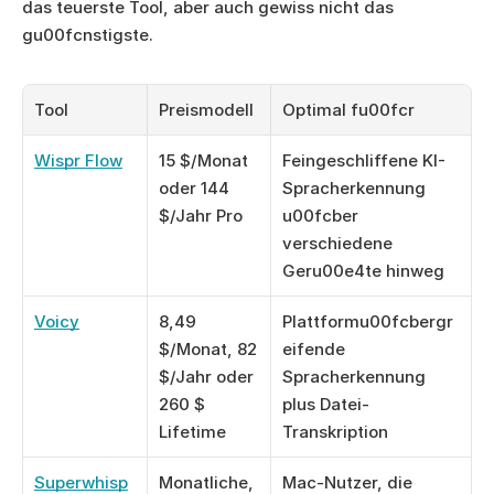
das teuerste Tool, aber auch gewiss nicht das 
gu00fcnstigste.
Tool
Preismodell
Optimal fu00fcr
Wispr Flow
15 $/Monat 
Feingeschliffene KI-
oder 144 
Spracherkennung 
$/Jahr Pro
u00fcber 
verschiedene 
Geru00e4te hinweg
Voicy
8,49 
Plattformu00fcbergr
$/Monat, 82 
eifende 
$/Jahr oder 
Spracherkennung 
260 $ 
plus Datei-
Lifetime
Transkription
Superwhisp
Monatliche, 
Mac-Nutzer, die 