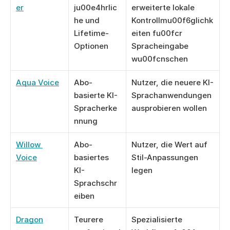
er
ju00e4hrlic
erweiterte lokale 
he und 
Kontrollmu00f6glichk
Lifetime-
eiten fu00fcr 
Optionen
Spracheingabe 
wu00fcnschen
Aqua Voice
Abo-
Nutzer, die neuere KI-
basierte KI-
Sprachanwendungen 
Spracherke
ausprobieren wollen
nnung
Willow 
Abo-
Nutzer, die Wert auf 
Voice
basiertes 
Stil-Anpassungen 
KI-
legen
Sprachschr
eiben
Dragon
Teurere 
Spezialisierte 