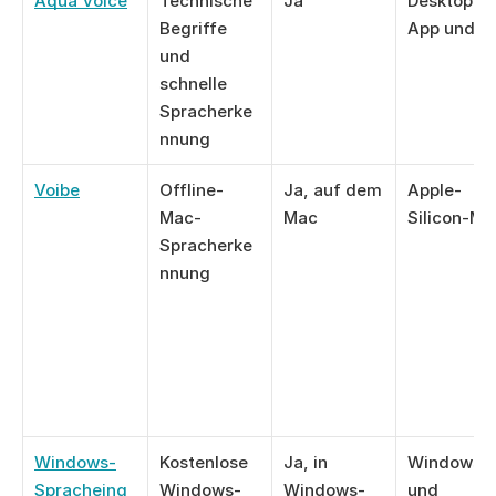
Aqua Voice
Technische 
Ja
Desktop-
Begriffe 
App und i
und 
schnelle 
Spracherke
nnung
Voibe
Offline-
Ja, auf dem 
Apple-
Mac-
Mac
Silicon-Ma
Spracherke
nnung
Windows-
Kostenlose 
Ja, in 
Windows 10
Spracheing
Windows-
Windows-
und 