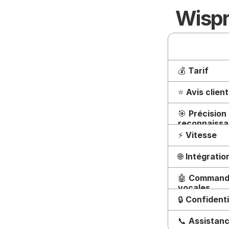
Wispr
💰 
Tarif
⭐ 
Avis client
🎯 
Précision 
reconnaissa
vocale
⚡ 
Vitesse
🌐 
Intégratio
🤖 
Commande
vocales
🔒 
Confidenti
📞 
Assistan