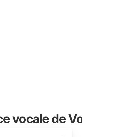
oix en texte en anglais, 
espagnol, portugais, 
🇺
🇪🇸
🇨🇳
🇩🇪
🇬🇧
🇦
🇸🇦
🇦🇲
🇿🇦
🇮🇷
🇺🇸
🇱
🇸🇪
🇳🇱
🇩🇰
🇨🇿
ce vocale de Voicy