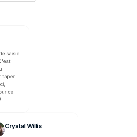
e saisie 
'est 
 
 taper 
i, 
ur ce 
!
Crystal Willis