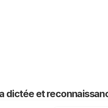
e, une grammaire 
dictée vocale et la v
uation idéale.
allemand, français, 
mandarin, etc.
🇵🇹
🇫🇷
🇮🇳

🇵🇱
🇰🇷
🇬🇷

🇫🇮
🇱🇺
🇯🇵

la dictée et reconnaissan