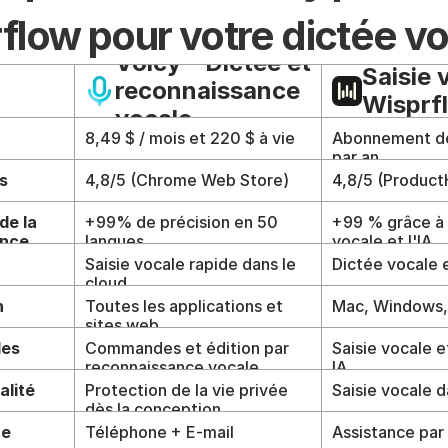
flow pour votre dictée vo
Voicy - Dictée et 
Saisie 
reconnaissance 
Wisprf
vocale
8,49 $ / mois et 220 $ à vie
Abonnement de 
par an
s
4,8/5 (Chrome Web Store)
4,8/5 (Product
de la 
+99% de précision en 50 
+99 % grâce à l
nce 
langues
vocale et l'IA
Saisie vocale rapide dans le 
Dictée vocale 
cloud
n
Toutes les applications et 
Mac, Windows,
sites web
s 
Commandes et édition par 
Saisie vocale e
reconnaissance vocale
IA
alité
Protection de la vie privée 
Saisie vocale d
dès la conception
ce
Téléphone + E-mail
Assistance par