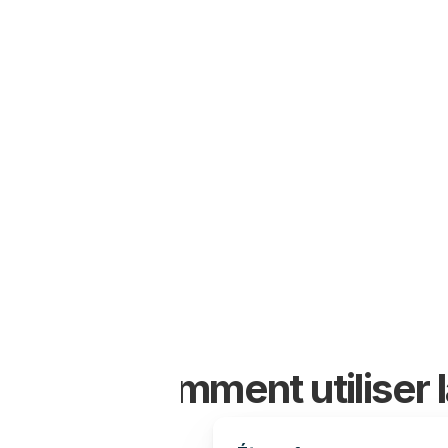
Zéro faute d'orthograph
impeccable et une ponct
Comment utiliser 