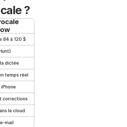
cale ?
vocale 
low
84 à 120 $ 
Hunt)
a dictée 
en temps réel
 iPhone
t corrections 
ans le cloud
 e-mail