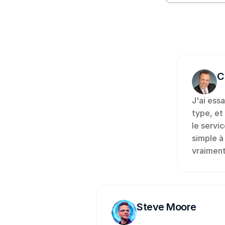
C
J'ai essa
type, et 
le servic
simple à 
vraiment
Steve Moore