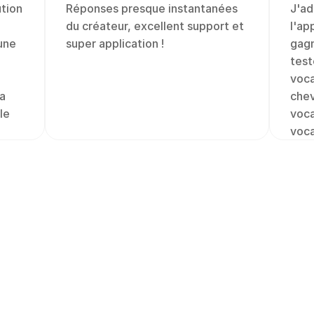
tion 
Réponses presque instantanées 
J'ad
du créateur, excellent support et 
l'ap
ne 
super application !
gagn
test
voca
a 
chev
e 
voca
voca
compatible 
Respect de la
Personne ne voit vos
vous. Vous pouvez en
 les sites web et 
politique de confident
lisez au quotidien. 