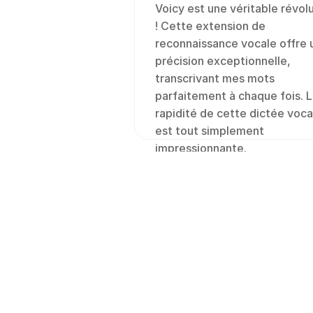
Voicy est une véritable révolu
! Cette extension de 
reconnaissance vocale offre u
précision exceptionnelle, 
transcrivant mes mots 
parfaitement à chaque fois. L
rapidité de cette dictée vocal
est tout simplement 
impressionnante.
Saisie vocale 
partout
Voicy fonctionne sur tous
applications que vous uti