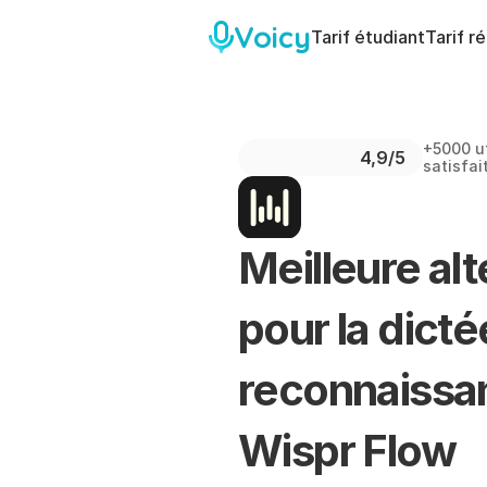
Voicy
Tarif étudiant
Tarif r
+5000 ut
4,9/5 
satisfai
Meilleure alt
pour la dictée
reconnaissan
Wispr Flow