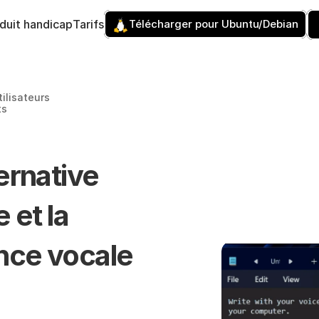
éduit handicap
Tarifs
Télécharger pour Ubuntu/Debian
ilisateurs 
ts
ernative 
 et la 
ce vocale 