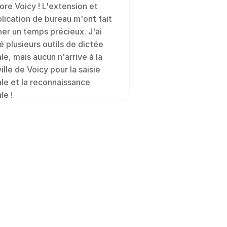
ore Voicy ! L'extension et 
plication de bureau m'ont fait 
er un temps précieux. J'ai 
é plusieurs outils de dictée 
le, mais aucun n'arrive à la 
ille de Voicy pour la saisie 
le et la reconnaissance 
le !
 vie privée
 transcriptions sauf 
 savoir plus sur 
notre 
ialité ici
.