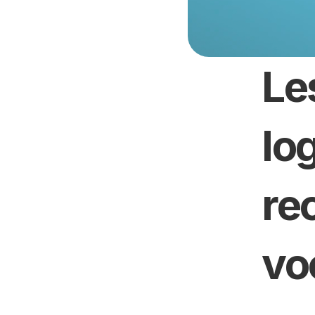
Les
log
re
vo