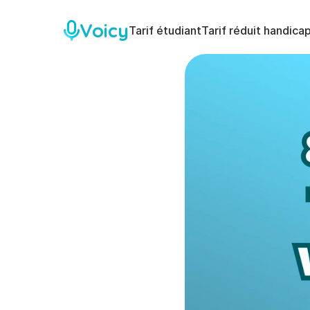
Voicy
Tarif étudiant
Tarif réduit handica