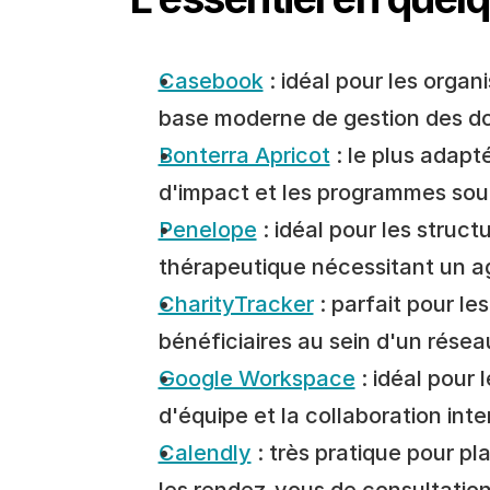
Casebook
 : idéal pour les orga
base moderne de gestion des do
Bonterra Apricot
 : le plus adapt
d'impact et les programmes soum
Penelope
 : idéal pour les stru
thérapeutique nécessitant un ag
CharityTracker
 : parfait pour le
bénéficiaires au sein d'un résea
Google Workspace
 : idéal pour
d'équipe et la collaboration inte
Calendly
 : très pratique pour pl