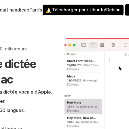
éduit handicap
Tarifs
Télécharger pour Ubuntu/Debian
0 utilisateurs 
 dictée 
Mac
a dictée vocale d’Apple. 
er.
50 langues. 
ultérieure