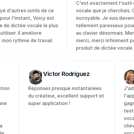
C'est exactement l'outil d
yé d'autres outils de ce 
vocale que je cherchais. C
pour l'instant, Voicy est 
incroyable. Je suis devenu
e de dictée vocale le plus 
tellement paresseux pour
utiliser. Il améliore 
au clavier désormais. Merc
 mon rythme de travail.
merci, merci infiniment po
produit de dictée vocale 
Victor Rodriguez
tion 
Réponses presque instantanées 
J'ad
du créateur, excellent support et 
l'ap
ne 
super application !
gagn
test
voca
a 
chev
e 
voca