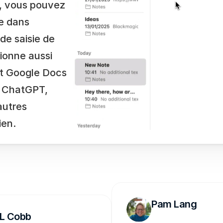
é, vous pouvez 
e dans 
e saisie de 
onne aussi 
t Google Docs 
 ChatGPT, 
utres 
ien.
Pam Lang
L Cobb