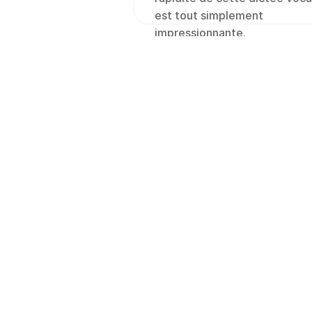
est tout simplement 
impressionnante.
Saisie vocale 
partout
Voicy fonctionne sur tous
applications que vous uti