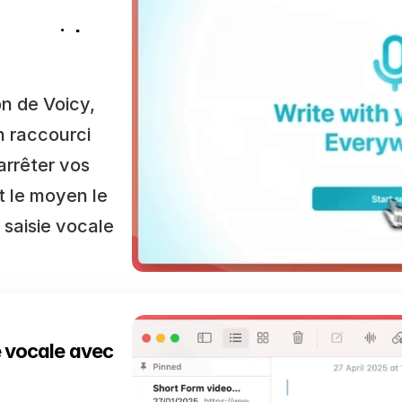
ccourci de 
n de Voicy, 
 raccourci 
arrêter vos 
 le moyen le 
 saisie vocale 
vocale avec 