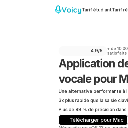
Voicy
Tarif étudiant
Tarif r
+ de 10 00
4,9/5 
satisfaits
Application de
vocale pour 
Une alternative performante à l
3x plus rapide que la saisie clavi
Plus de 99 % de précision dans 
Télécharger pour Mac
Nécessite macOS 13 ou version 