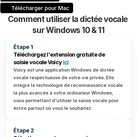
Télécharger pour Mac
Comment utiliser la dictée vocale 
sur Windows 10 & 11
Étape 1
Téléchargez l'extension gratuite de
saisie vocale Voicy 
ici
Voicy est une application Windows de dictée 
vocale respectueuse de votre vie privée. Elle 
intègre la technologie de reconnaissance vocale 
Télécharger la reconnaissance vocale pour Windows
la plus avancée à votre ordinateur Windows, 
vous permettant d'utiliser la saisie vocale pour 
Télécharger pour Ubuntu/Debian
écrire partout où vous le souhaitez.
Télécharger pour Fedora
Download AppImage
Étape 2