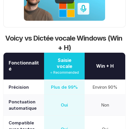
Voicy vs Dictée vocale Windows (Win 
+ H)
Saisie
Fonctionnalit
Win + H
vocale
é
⭐ Recommended
Précision
Plus de 99%
Environ 90%
Ponctuation
Oui
Non
automatique
Compatible