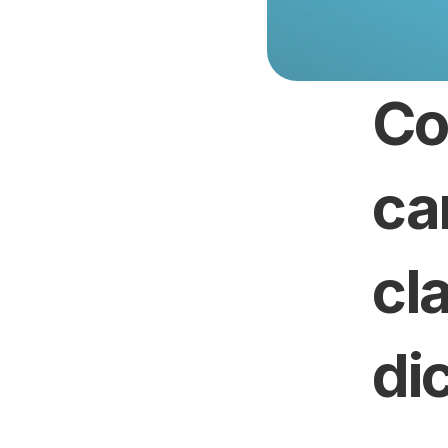
Co
ca
cl
di