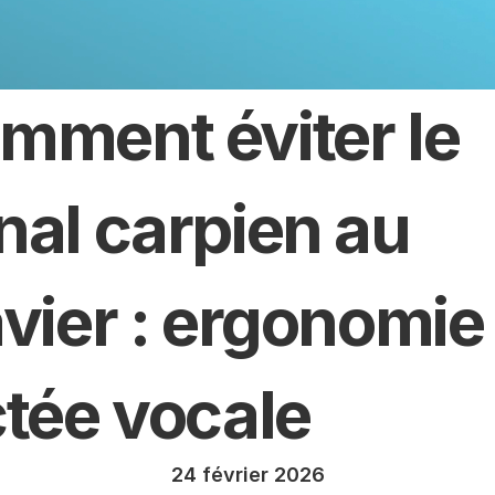
mment éviter le 
nal carpien au 
avier : ergonomie 
ctée vocale
24 février 2026