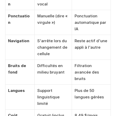
n
vocal
Ponctuatio
Manuelle (dire « 
Ponctuation 
n
virgule »)
automatique par 
IA
Navigation
S'arrête lors du 
Reste actif d'une 
changement de 
appli à l'autre
cellule
Bruits de 
Difficultés en 
Filtration 
fond
milieu bruyant
avancée des 
bruits
Langues
Support 
Plus de 50 
linguistique 
langues gérées
limité
Coût
Gratuit (inclus 
8,49 $/mois, 