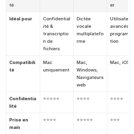
té
er
Idéal pour
Confidential
Dictée 
Utilisateurs
ité & 
vocale 
avancés & 
transcriptio
multiplatefo
programm
n de 
rme
tion
fichiers
Compatibili
Mac 
Mac, 
Mac, iOS
té
uniquement
Windows, 
Navigateurs 
web
Confidentia
⭐⭐⭐⭐⭐
⭐⭐⭐⭐
⭐⭐⭐⭐
lité
Prise en 
⭐⭐⭐⭐
⭐⭐⭐⭐⭐
⭐⭐⭐
main