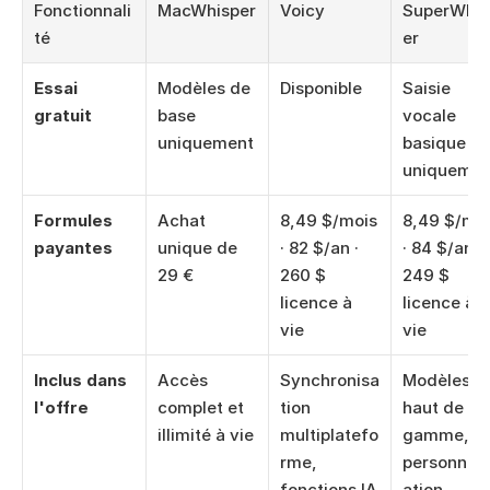
Fonctionnali
MacWhisper
Voicy
SuperWhis
té
er
Essai 
Modèles de 
Disponible
Saisie 
gratuit
base 
vocale 
uniquement
basique 
uniquemen
Formules 
Achat 
8,49 $/mois 
8,49 $/moi
payantes
unique de 
· 82 $/an · 
· 84 $/an · 
29 €
260 $ 
249 $ 
licence à 
licence à 
vie
vie
Inclus dans 
Accès 
Synchronisa
Modèles 
l'offre
complet et 
tion 
haut de 
illimité à vie
multiplatefo
gamme, 
rme, 
personnali
fonctions IA
ation 