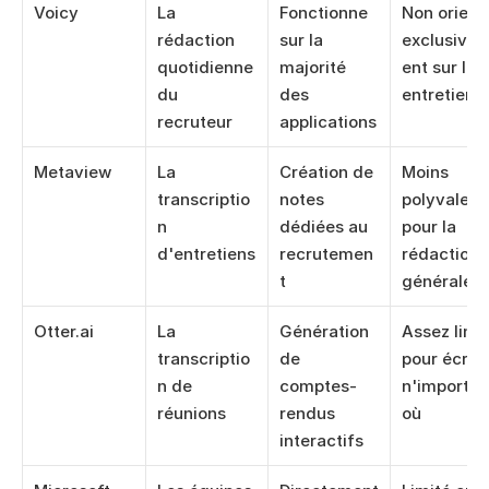
Voicy
La 
Fonctionne 
Non orienté
rédaction 
sur la 
exclusive
quotidienne 
majorité 
ent sur les 
du 
des 
entretiens
recruteur
applications
Metaview
La 
Création de 
Moins 
transcriptio
notes 
polyvalent 
n 
dédiées au 
pour la 
d'entretiens
recrutemen
rédaction 
t
générale
Otter.ai
La 
Génération 
Assez limit
transcriptio
de 
pour écrire 
n de 
comptes-
n'importe 
réunions
rendus 
où
interactifs