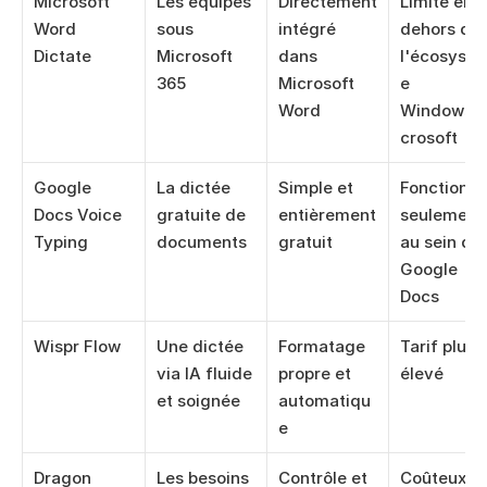
Microsoft 
Les équipes 
Directement 
Limité en 
Word 
sous 
intégré 
dehors de 
Dictate
Microsoft 
dans 
l'écosyst
365
Microsoft 
e 
Word
Windows/
crosoft
Google 
La dictée 
Simple et 
Fonctionne
Docs Voice 
gratuite de 
entièrement 
seulement 
Typing
documents
gratuit
au sein de 
Google 
Docs
Wispr Flow
Une dictée 
Formatage 
Tarif plus 
via IA fluide 
propre et 
élevé
et soignée
automatiqu
e
Dragon 
Les besoins 
Contrôle et 
Coûteux et 