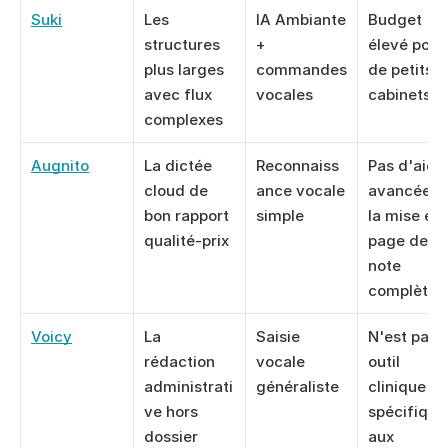
Suki
Les 
IA Ambiante 
Budget 
structures 
+ 
élevé pour 
plus larges 
commandes 
de petits 
avec flux 
vocales
cabinets
complexes
Augnito
La dictée 
Reconnaiss
Pas d'aide 
cloud de 
ance vocale 
avancée à 
bon rapport 
simple
la mise en 
qualité-prix
page de la 
note 
complète
Voicy
La 
Saisie 
N'est pas u
rédaction 
vocale 
outil 
administrati
généraliste
clinique 
ve hors 
spécifique 
dossier
aux 