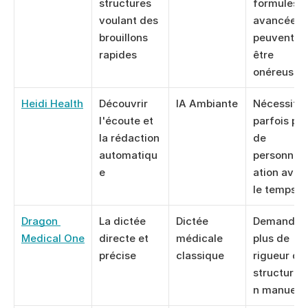
structures 
formules 
voulant des 
avancées 
brouillons 
peuvent 
rapides
être 
onéreuses
Heidi Health
Découvrir 
IA Ambiante
Nécessite 
l'écoute et 
parfois plus
la rédaction 
de 
automatiqu
personnali
e
ation avec 
le temps
Dragon 
La dictée 
Dictée 
Demande 
Medical One
directe et 
médicale 
plus de 
précise
classique
rigueur de 
structurati
n manuelle