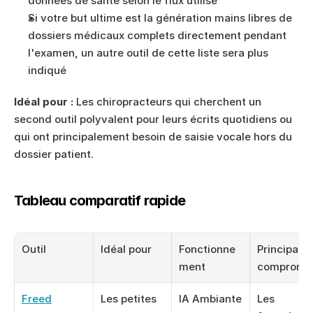
données de santé selon le flux utilisé
Si votre but ultime est la génération mains libres de 
dossiers médicaux complets directement pendant 
l'examen, un autre outil de cette liste sera plus 
indiqué
Idéal pour :
 Les chiropracteurs qui cherchent un 
second outil polyvalent pour leurs écrits quotidiens ou 
qui ont principalement besoin de saisie vocale hors du 
dossier patient.
Tableau comparatif rapide
Outil
Idéal pour
Fonctionne
Principal 
ment
compromi
Freed
Les petites 
IA Ambiante
Les 