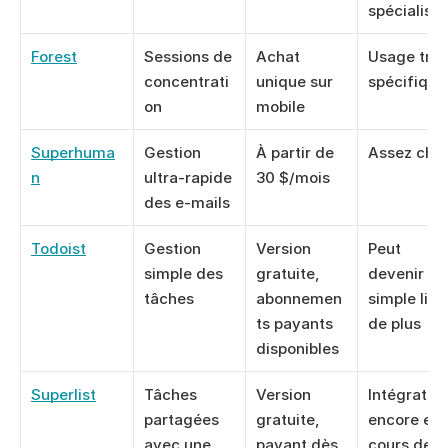
spécialisé
Forest
Sessions de 
Achat 
Usage très 
concentrati
unique sur 
spécifique
on
mobile
Superhuma
Gestion 
À partir de 
Assez che
n
ultra-rapide 
30 $/mois
des e-mails
Todoist
Gestion 
Version 
Peut 
simple des 
gratuite, 
devenir une
tâches
abonnemen
simple liste
ts payants 
de plus
disponibles
Superlist
Tâches 
Version 
Intégration
partagées 
gratuite, 
encore en 
avec une 
payant dès 
cours de 