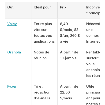
Outil
Idéal pour
Prix
Inconvéni
t principal
Voicy
Écrire plus 
8,49 
Nécessite 
vite sur 
$/mois, 82 
une 
toutes vos 
$/an, 260 $ 
connexion 
applications
à vie
Internet
Granola
Notes de 
À partir de 
Rentable 
réunion
18 $/mois
surtout si 
vous 
enchaînez 
les réunio
Fyxer
Tri et 
À partir de 
Utile 
rédaction 
22,50 
principale
d'e-mails
$/mois
ent pour les
postes axés