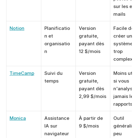
sur les e-
mails
Notion
Planificatio
Version 
Facile de 
n et 
gratuite, 
créer un 
organisatio
payant dès 
système 
n
12 $/mois
trop 
complexe
TimeCamp
Suivi du 
Version 
Moins utile 
temps
gratuite, 
si vous 
payant dès 
n'analysez 
2,99 $/mois
jamais les 
rapports
Monica
Assistance 
À partir de 
Outil 
IA sur 
9 $/mois
généraliste
navigateur
peu 