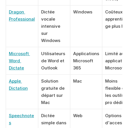
Dragon 
Dictée 
Windows
Coûteux et 
Professional
vocale 
apprentiss
intensive 
ge plus lo
sur 
Windows
Microsoft 
Utilisateurs 
Applications 
Limité aux 
Word 
de Word et 
Microsoft 
application
Dictate
Outlook
365
Microsoft
Apple 
Solution 
Mac
Moins 
Dictation
gratuite de 
flexible que
départ sur 
les outils 
Mac
pro dédiés
Speechnote
Dictée 
Web
Options 
s
simple dans 
d'accessib