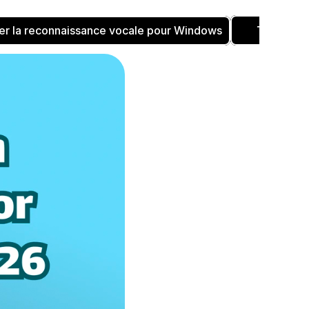
Téléchar
er la reconnaissance vocale pour Windows