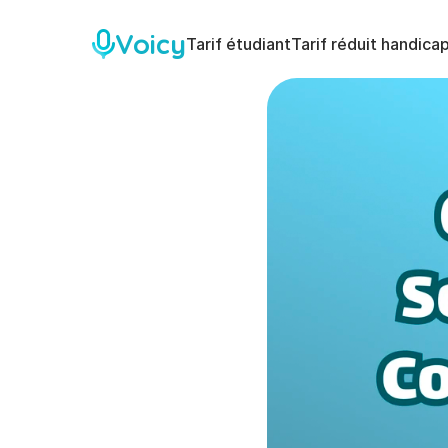
Voicy
Tarif étudiant
Tarif réduit handica